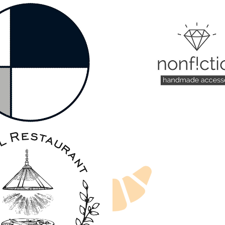
rant plath
nonf!ction
L 
AURANT HUT