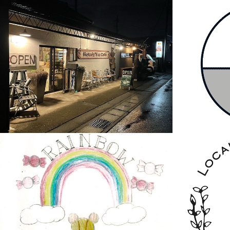
Howdy'S&Cafe
restau
RAINBOW
LOCA
REST